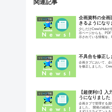
関連記事
企画資料の全画
リリース情報
きるようになり
少しだけCrew'sH
示ページからも、PD
示されている情報を、P
不具合を修正し
リリース情報
企画タブにおいて、企
を修正しました。 Crew’sH
【超便利!!】入
リリース情報
うになりました
企画タブで管理する資
ました。 開発の経緯
まずはクライアントさ